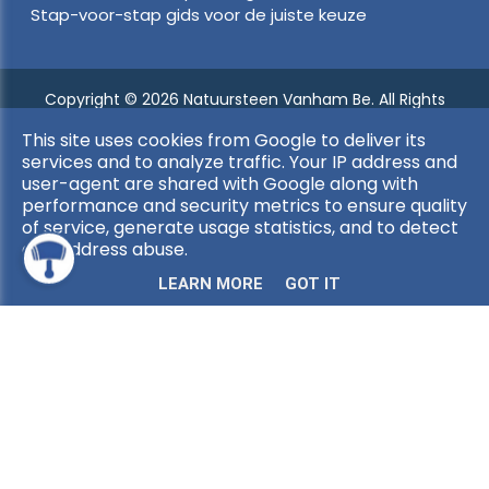
Stap-voor-stap gids voor de juiste keuze
Copyright © 2026 Natuursteen Vanham Be. All Rights
Reserved.
This site uses cookies from Google to deliver its
Privacy & Cookies
|
Algemene Voorwaarden
|
UP-TO-DATE
services and to analyze traffic. Your IP address and
WebDesign
user-agent are shared with Google along with
performance and security metrics to ensure quality
of service, generate usage statistics, and to detect
and address abuse.
LEARN MORE
GOT IT