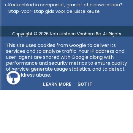
Keukenblad in composiet, graniet of blauwe steen?
Stap-voor-stap gids voor de juiste keuze
Copyright © 2026 Natuursteen Vanham Be. All Rights
Reserved.
This site uses cookies from Google to deliver its
Privacy & Cookies
|
Algemene Voorwaarden
|
UP-TO-DATE
services and to analyze traffic. Your IP address and
WebDesign
user-agent are shared with Google along with
performance and security metrics to ensure quality
of service, generate usage statistics, and to detect
and address abuse.
LEARN MORE
GOT IT