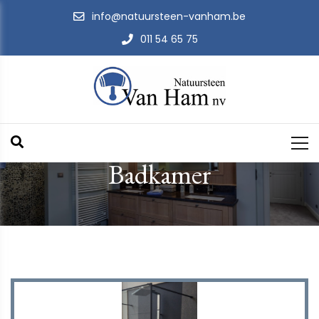
info@natuursteen-vanham.be
011 54 65 75
Badkamer